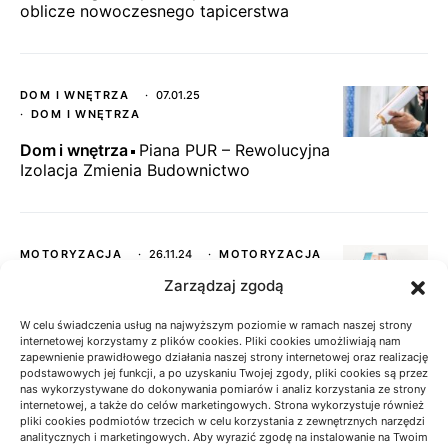
oblicze nowoczesnego tapicerstwa
DOM I WNĘTRZA
07.01.25
DOM I WNĘTRZA
Dom i wnętrza
Piana PUR – Rewolucyjna
Izolacja Zmienia Budownictwo
MOTORYZACJA
26.11.24
MOTORYZACJA
Zarządzaj zgodą
Motoryzacja
Części do ciągników
rolniczych – oryginał czy zamiennik?
W celu świadczenia usług na najwyższym poziomie w ramach naszej strony
internetowej korzystamy z plików cookies. Pliki cookies umożliwiają nam
zapewnienie prawidłowego działania naszej strony internetowej oraz realizację
podstawowych jej funkcji, a po uzyskaniu Twojej zgody, pliki cookies są przez
nas wykorzystywane do dokonywania pomiarów i analiz korzystania ze strony
TECHNOLOGIA W EDUKACJI
19.01.25
internetowej, a także do celów marketingowych. Strona wykorzystuje również
TECHNOLOGIA W EDUKACJI
pliki cookies podmiotów trzecich w celu korzystania z zewnętrznych narzędzi
analitycznych i marketingowych. Aby wyrazić zgodę na instalowanie na Twoim