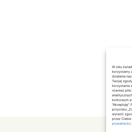
W celu świad
korzystamy z
działania nas
Twojej zgody
korzystania 
również plik
analitycznyc
końcowym pli
"Akceptuję".
przycisku „Z
wyrazić zgo
przez Ciebie
prywatności
.