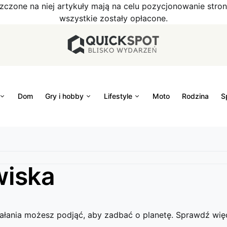
szczone na niej artykuły mają na celu pozycjonowanie str
wszystkie zostały opłacone.
Dom
Gry i hobby
Lifestyle
Moto
Rodzina
S
wiska
ziałania możesz podjąć, aby zadbać o planetę. Sprawdź więc