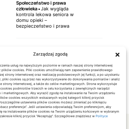
Społeczeństwo i prawa
człowieka
Jak wygląda
kontrola lekowa seniora w
domu opieki –
bezpieczeństwo i prawa
HISTORIA NAUKI
27.11.24
Zarządzaj zgodą
HISTORIA NAUKI
Historia nauki
Historia
czenia usług na najwyższym poziomie w ramach naszej strony internetowej
 plików cookies. Pliki cookies umożliwiają nam zapewnienie prawidłowego
badań nad
zej strony internetowej oraz realizację podstawowych jej funkcji, a po uzyskaniu
elektrycznością: Kluczowe
, pliki cookies są przez nas wykorzystywane do dokonywania pomiarów i analiz
Odkrycia
ze strony internetowej, a także do celów marketingowych. Strona wykorzystuje
i cookies podmiotów trzecich w celu korzystania z zewnętrznych narzędzi
h i marketingowych. Aby wyrazić zgodę na instalowanie na Twoim urządzeniu
ków cookies wszystkich wskazanych wyżej kategorii kliknij przycisk
 Poszczególne ustawienia plików cookies możesz zmieniać po kliknięciu
obacz preferencje”. Jeśli ustawienia odpowiadają Twoim preferencjom, aby
dę na instalowanie plików cookies na Twoim urządzeniu końcowym w wybranym
 zakresie kliknij przycisk "Akceptuję". Szczegółowe znajdziesz w
Polityce