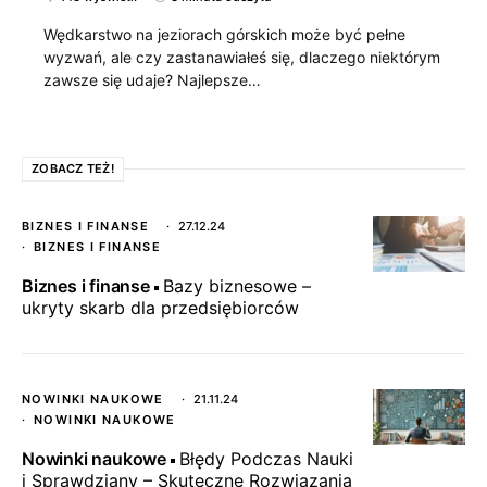
Wędkarstwo na jeziorach górskich może być pełne
wyzwań, ale czy zastanawiałeś się, dlaczego niektórym
zawsze się udaje? Najlepsze…
ZOBACZ TEŻ!
BIZNES I FINANSE
27.12.24
BIZNES I FINANSE
Biznes i finanse
Bazy biznesowe –
ukryty skarb dla przedsiębiorców
NOWINKI NAUKOWE
21.11.24
NOWINKI NAUKOWE
Nowinki naukowe
Błędy Podczas Nauki
i Sprawdziany – Skuteczne Rozwiązania