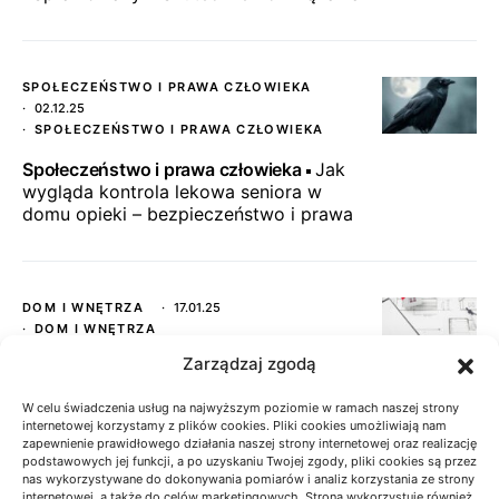
SPOŁECZEŃSTWO I PRAWA CZŁOWIEKA
02.12.25
SPOŁECZEŃSTWO I PRAWA CZŁOWIEKA
Społeczeństwo i prawa człowieka
Jak
wygląda kontrola lekowa seniora w
domu opieki – bezpieczeństwo i prawa
DOM I WNĘTRZA
17.01.25
DOM I WNĘTRZA
Zarządzaj zgodą
Dom i wnętrza
Projekty domów
bliźniaczych które zachwycą sąsiadów
W celu świadczenia usług na najwyższym poziomie w ramach naszej strony
internetowej korzystamy z plików cookies. Pliki cookies umożliwiają nam
zapewnienie prawidłowego działania naszej strony internetowej oraz realizację
podstawowych jej funkcji, a po uzyskaniu Twojej zgody, pliki cookies są przez
nas wykorzystywane do dokonywania pomiarów i analiz korzystania ze strony
TECHNOLOGIA W EDUKACJI
25.12.24
internetowej, a także do celów marketingowych. Strona wykorzystuje również