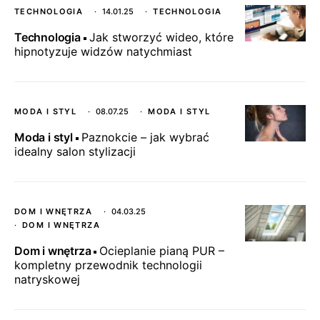
TECHNOLOGIA
14.01.25
TECHNOLOGIA
Technologia
Jak stworzyć wideo, które
hipnotyzuje widzów natychmiast
MODA I STYL
08.07.25
MODA I STYL
Moda i styl
Paznokcie – jak wybrać
idealny salon stylizacji
DOM I WNĘTRZA
04.03.25
DOM I WNĘTRZA
Dom i wnętrza
Ocieplanie pianą PUR –
kompletny przewodnik technologii
natryskowej