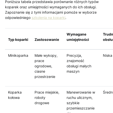
Poniższa tabela przedstawia porównanie różnych typów
koparek oraz umiejętności wymaganych do ich obsługi.
Zapoznanie się z tymi informacjami pomoże w wyborze
odpowiedniego
szkolenia na koparki
.
Wymagane
Trud
Typ koparki
Zastosowanie
umiejętności
obsłu
Minikoparka
Małe wykopy,
Precyzja,
Niska
prace
znajomość
ogrodowe,
obsługi małych
ciasne
maszyn
przestrzenie
Koparka
Prace miejskie,
Manewrowanie w
Średn
kołowa
roboty
ruchu ulicznym,
drogowe
szybkie
przemieszczanie