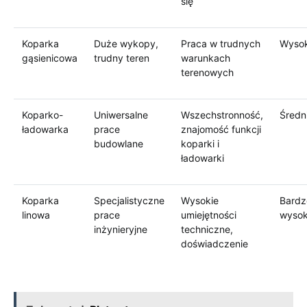
się
Koparka
Duże wykopy,
Praca w trudnych
Wyso
gąsienicowa
trudny teren
warunkach
terenowych
Koparko-
Uniwersalne
Wszechstronność,
Średn
ładowarka
prace
znajomość funkcji
budowlane
koparki i
ładowarki
Koparka
Specjalistyczne
Wysokie
Bardz
linowa
prace
umiejętności
wyso
inżynieryjne
techniczne,
doświadczenie