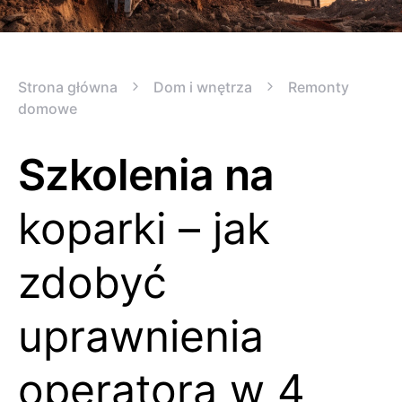
Strona główna
Dom i wnętrza
Remonty
domowe
Szkolenia na
koparki – jak
zdobyć
uprawnienia
operatora w 4