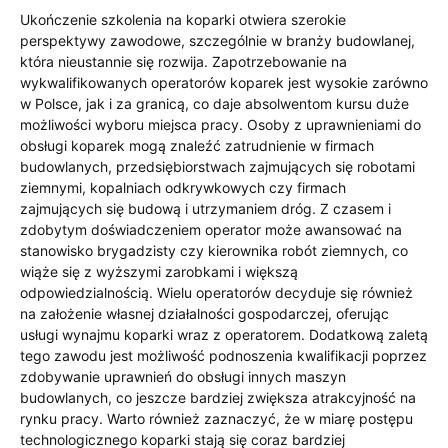
Ukończenie szkolenia na koparki otwiera szerokie
perspektywy zawodowe, szczególnie w branży budowlanej,
która nieustannie się rozwija. Zapotrzebowanie na
wykwalifikowanych operatorów koparek jest wysokie zarówno
w Polsce, jak i za granicą, co daje absolwentom kursu duże
możliwości wyboru miejsca pracy. Osoby z uprawnieniami do
obsługi koparek mogą znaleźć zatrudnienie w firmach
budowlanych, przedsiębiorstwach zajmujących się robotami
ziemnymi, kopalniach odkrywkowych czy firmach
zajmujących się budową i utrzymaniem dróg. Z czasem i
zdobytym doświadczeniem operator może awansować na
stanowisko brygadzisty czy kierownika robót ziemnych, co
wiąże się z wyższymi zarobkami i większą
odpowiedzialnością. Wielu operatorów decyduje się również
na założenie własnej działalności gospodarczej, oferując
usługi wynajmu koparki wraz z operatorem. Dodatkową zaletą
tego zawodu jest możliwość podnoszenia kwalifikacji poprzez
zdobywanie uprawnień do obsługi innych maszyn
budowlanych, co jeszcze bardziej zwiększa atrakcyjność na
rynku pracy. Warto również zaznaczyć, że w miarę postępu
technologicznego koparki stają się coraz bardziej