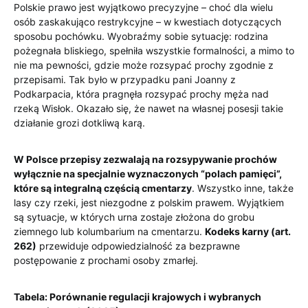
Polskie prawo jest wyjątkowo precyzyjne – choć dla wielu
osób zaskakująco restrykcyjne – w kwestiach dotyczących
sposobu pochówku. Wyobraźmy sobie sytuację: rodzina
pożegnała bliskiego, spełniła wszystkie formalności, a mimo to
nie ma pewności, gdzie może rozsypać prochy zgodnie z
przepisami. Tak było w przypadku pani Joanny z
Podkarpacia, która pragnęła rozsypać prochy męża nad
rzeką Wisłok. Okazało się, że nawet na własnej posesji takie
działanie grozi dotkliwą karą.
W Polsce przepisy zezwalają na rozsypywanie prochów
wyłącznie na specjalnie wyznaczonych “polach pamięci”,
które są integralną częścią cmentarzy
. Wszystko inne, także
lasy czy rzeki, jest niezgodne z polskim prawem. Wyjątkiem
są sytuacje, w których urna zostaje złożona do grobu
ziemnego lub kolumbarium na cmentarzu.
Kodeks karny (art.
262)
przewiduje odpowiedzialność za bezprawne
postępowanie z prochami osoby zmarłej.
Tabela: Porównanie regulacji krajowych i wybranych