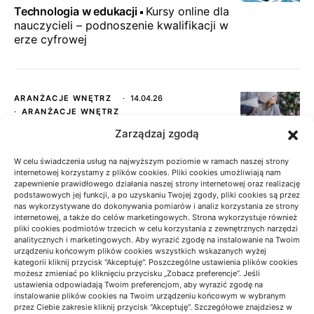
Technologia w edukacji
Kursy online dla
nauczycieli – podnoszenie kwalifikacji w
erze cyfrowej
ARANŻACJE WNĘTRZ
14.04.26
ARANŻACJE WNĘTRZ
Zarządzaj zgodą
Aranżacje wnętrz
Grandmillennial:
tapety kwiatowe – cechy i wzory
W celu świadczenia usług na najwyższym poziomie w ramach naszej strony
internetowej korzystamy z plików cookies. Pliki cookies umożliwiają nam
zapewnienie prawidłowego działania naszej strony internetowej oraz realizację
podstawowych jej funkcji, a po uzyskaniu Twojej zgody, pliki cookies są przez
nas wykorzystywane do dokonywania pomiarów i analiz korzystania ze strony
TECHNOLOGIA W EDUKACJI
29.12.24
internetowej, a także do celów marketingowych. Strona wykorzystuje również
TECHNOLOGIA W EDUKACJI
pliki cookies podmiotów trzecich w celu korzystania z zewnętrznych narzędzi
analitycznych i marketingowych. Aby wyrazić zgodę na instalowanie na Twoim
Technologia w edukacji
Technologie
urządzeniu końcowym plików cookies wszystkich wskazanych wyżej
wspierające naukę zdalną – przegląd
kategorii kliknij przycisk "Akceptuję". Poszczególne ustawienia plików cookies
możesz zmieniać po kliknięciu przycisku „Zobacz preferencje”. Jeśli
narzędzi dla nauczycieli
ustawienia odpowiadają Twoim preferencjom, aby wyrazić zgodę na
instalowanie plików cookies na Twoim urządzeniu końcowym w wybranym
przez Ciebie zakresie kliknij przycisk "Akceptuję". Szczegółowe znajdziesz w