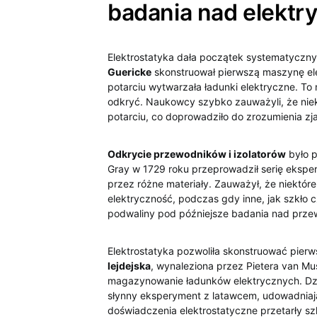
badania nad elektr
Elektrostatyka dała ⁢początek systematyczn
Guericke
skonstruował pierwszą maszynę elek
potarciu wytwarzała⁣ ładunki elektryczne. 
odkryć. Naukowcy szybko zauważyli, że⁣ niek
potarciu, co doprowadziło do zrozumienia ‌zj
Odkrycie przewodników i izolatorów
było p
Gray w 1729 roku przeprowadził serię ekspe
przez różne materiały. Zauważył, że niektóre
elektryczność, podczas gdy inne, jak szkło c
podwaliny pod późniejsze badania nad prz
Elektrostatyka pozwoliła skonstruować pierw
lejdejska
, wynaleziona przez Pietera ⁣van M
magazynowanie ładunków elektrycznych. Dzię
słynny eksperyment z latawcem, udowadniają
doświadczenia elektrostatyczne przetarły s