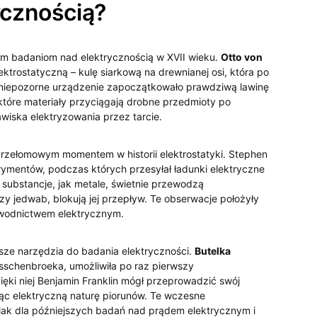
ycznością?
ym badaniom nad ​elektrycznością w XVII wieku.
Otto von
trostatyczną – kulę siarkową na drewnianej osi, która po
To niepozorne urządzenie zapoczątkowało prawdziwą lawinę
tóre ⁢materiały przyciągają drobne przedmioty po
awiska elektryzowania przez tarcie.
rzełomowym momentem w historii ⁢elektrostatyki. Stephen
rymentów, podczas których przesyłał ładunki elektryczne
 substancje, jak metale, świetnie⁢ przewodzą
zy jedwab, blokują ⁣jej przepływ. Te obserwacje położyły
ewodnictwem elektrycznym.
sze ‍narzędzia do badania elektryczności.
Butelka
usschenbroeka, umożliwiła po raz pierwszy
ki niej Benjamin Franklin mógł przeprowadzić swój
c ⁢elektryczną ⁣naturę piorunów. Te wczesne
zlak dla późniejszych badań nad prądem elektrycznym i