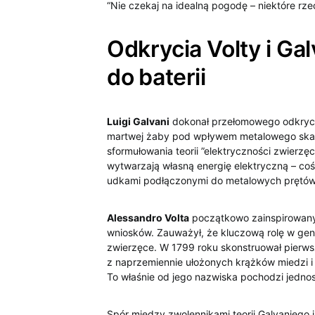
“Nie czekaj na idealną pogodę‌ – niektóre rz
Odkrycia Volty i Ga
do⁤ baterii
Luigi Galvani
⁣dokonał przełomowego odkryci
martwej żaby pod wpływem metalowego skalp
sformułowania teorii ‌”elektryczności zwierz
wytwarzają własną energię elektryczną – coś 
udkami podłączonymi do⁣ metalowych prętów s
Alessandro Volta
początkowo zainspirowany
wniosków. Zauważył, że kluczową rolę w ‍gen
⁣zwierzęce. W 1799 roku skonstruował pierws
z naprzemiennie ułożonych krążków miedzi‍ i
To właśnie od jego nazwiska pochodzi jednos
Spór między ‌zwolennikami teorii Galvaniego