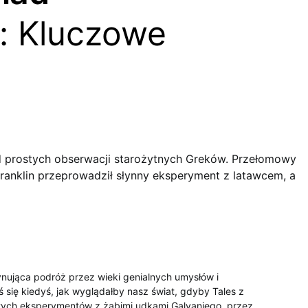
ą: Kluczowe
od prostych obserwacji starożytnych Greków. Przełomowy
Franklin przeprowadził słynny eksperyment z latawcem, a
nująca podróż przez wieki ⁤genialnych umysłów i
ę‌ kiedyś, ​jak wyglądałby nasz świat, gdyby Tales z
ostych ‍eksperymentów z żabimi udkami Galvaniego, przez