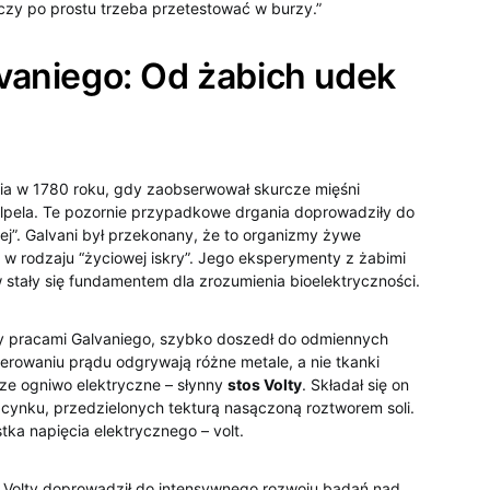
eczy po prostu trzeba przetestować w burzy.”
lvaniego: Od żabich udek
a w 1780 roku,‍ gdy zaobserwował skurcze mięśni
ela. Te pozornie przypadkowe drgania doprowadziły ⁣do
ęcej”. Galvani był przekonany, że to organizmy żywe
w ⁢rodzaju “życiowej ⁤iskry”. Jego eksperymenty z żabimi
tały ‍się fundamentem ‍dla zrozumienia bioelektryczności.
 pracami Galvaniego, szybko doszedł do ‍odmiennych
erowaniu prądu odgrywają różne⁤ metale, a nie tkanki
ze ogniwo‍ elektryczne – słynny
stos Volty
. Składał się on
 cynku, przedzielonych tekturą nasączoną roztworem soli.
tka napięcia elektrycznego – volt.
 i Volty doprowadził do intensywnego rozwoju badań nad