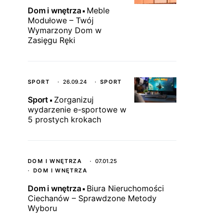
Dom i wnętrza
Meble
Modułowe – Twój
Wymarzony Dom w
Zasięgu Ręki
SPORT
26.09.24
SPORT
Sport
Zorganizuj
wydarzenie e-sportowe w
5 prostych krokach
DOM I WNĘTRZA
07.01.25
DOM I WNĘTRZA
Dom i wnętrza
Biura Nieruchomości
Ciechanów – Sprawdzone Metody
Wyboru