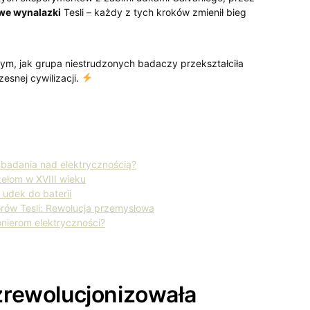
iwe wynalazki
Tesli – każdy z tych kroków zmienił bieg
 tym, jak⁤ grupa niestrudzonych badaczy przekształciła
esnej cywilizacji.
 badania nad elektrycznością?
zełom w XVIII wieku
h udek do baterii
rów Tesli: Rewolucja ​przemysłowa
nierom elektryczności?
​zrewolucjonizowała