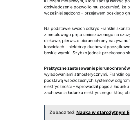
kluczem metalowym, który zaczął iskrzyć 
doświadczenie pozwoliło mu zrozumieć, że pio
wcześniej sądzono⁤ – ⁤przejawem boskiego gn
Na podstawie‍ swoich odkryć Franklin‍ skons
z metalowego pręta umieszczonego na szcz
ciekawe, pierwsze piorunochrony nazywano “
kościołach – niektórzy duchowni początkowo sp
boskie wyroki. Szybko ‍jednak przekonano się ​
Praktyczne zastosowanie piorunochronów
wyładowaniami atmosferycznymi. Franklin opra
podstawą ⁢współczesnych systemów odgromowy
elektryczności – ‌wprowadził pojęcia ładunk
zachowania​ ładunku elektrycznego, którą​ ob
Zobacz też
Nauka w starożytnym Eg