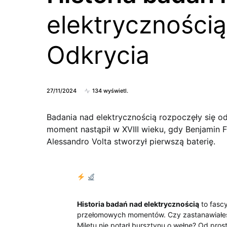
elektryczności
Odkrycia
27/11/2024
134 wyświetl.
Badania nad elektrycznością rozpoczęły się 
moment nastąpił w XVIII wieku, gdy Benjamin 
Alessandro Volta stworzył pierwszą baterię.
Historia badań nad elektrycznością
to fascy
przełomowych momentów. Czy zastanawiałeś si
Miletu‍ nie potarł‍ bursztynu o wełnę? Od pr