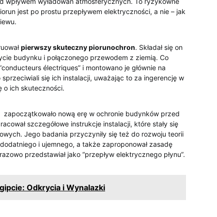
pod wpływem wyładowań atmosferycznych. To ryzykowne
run jest po prostu​ przepływem elektryczności, a nie – ⁤jak
iewu.
truował
pierwszy skuteczny piorunochron
. ‌Składał się​ on
ycie budynku i połączonego przewodem z ziemią. Co
conducteurs électriques” i montowano je głównie na
rzeciwiali się ich instalacji, uważając to za ingerencję w
o⁢ ich ‍skuteczności.
‌ zapoczątkowało nową erę w ochronie budynków przed
cował szczegółowe instrukcje instalacji, które stały się
ch. ⁤Jego badania ​przyczyniły się też do rozwoju teorii
u dodatniego i ujemnego, a także zaproponował zasadę
razowo‍ przedstawiał jako “przepływ elektrycznego płynu”.
ipcie: Odkrycia i Wynalazki