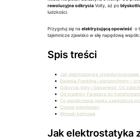
rewolucyjne odkrycia
Volty, aż po
błyskotl
⁤ludzkości.
Przygotuj się na
elektryzującą opowieść
​ o
tajemnicze zjawisko w siłę ‌napędową ‍współcz
Spis treści
Jak elektrostatyka zrewolucjonizowała
Badania Franklina i piorunochrony – pr
Odkrycia⁤ Volty i Galvaniego: Od ​żabic
Od prądnicy Faradaya do transformato
Co ⁤współczesna nauka zawdzięcza pio
Częste wątpliwości
Wnioski końcowe
Jak elektrostatyka 