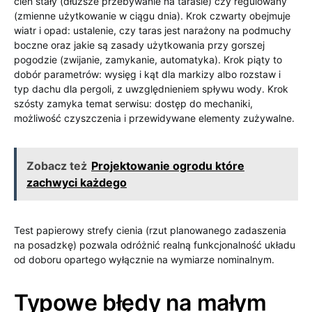
cień stały (dłuższe przebywanie na tarasie) czy regulowany
(zmienne użytkowanie w ciągu dnia). Krok czwarty obejmuje
wiatr i opad: ustalenie, czy taras jest narażony na podmuchy
boczne oraz jakie są zasady użytkowania przy gorszej
pogodzie (zwijanie, zamykanie, automatyka). Krok piąty to
dobór parametrów: wysięg i kąt dla markizy albo rozstaw i
typ dachu dla pergoli, z uwzględnieniem spływu wody. Krok
szósty zamyka temat serwisu: dostęp do mechaniki,
możliwość czyszczenia i przewidywane elementy zużywalne.
Zobacz też
Projektowanie ogrodu które
zachwyci każdego
Test papierowy strefy cienia (rzut planowanego zadaszenia
na posadzkę) pozwala odróżnić realną funkcjonalność układu
od doboru opartego wyłącznie na wymiarze nominalnym.
Typowe błędy na małym