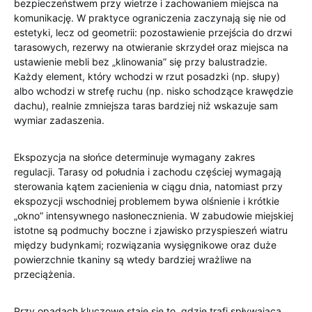
bezpieczeństwem przy wietrze i zachowaniem miejsca na
komunikację. W praktyce ograniczenia zaczynają się nie od
estetyki, lecz od geometrii: pozostawienie przejścia do drzwi
tarasowych, rezerwy na otwieranie skrzydeł oraz miejsca na
ustawienie mebli bez „klinowania” się przy balustradzie.
Każdy element, który wchodzi w rzut posadzki (np. słupy)
albo wchodzi w strefę ruchu (np. nisko schodzące krawędzie
dachu), realnie zmniejsza taras bardziej niż wskazuje sam
wymiar zadaszenia.
Ekspozycja na słońce determinuje wymagany zakres
regulacji. Tarasy od południa i zachodu częściej wymagają
sterowania kątem zacienienia w ciągu dnia, natomiast przy
ekspozycji wschodniej problemem bywa olśnienie i krótkie
„okno” intensywnego nasłonecznienia. W zabudowie miejskiej
istotne są podmuchy boczne i zjawisko przyspieszeń wiatru
między budynkami; rozwiązania wysięgnikowe oraz duże
powierzchnie tkaniny są wtedy bardziej wrażliwe na
przeciążenia.
Przy opadach kluczowe staje się to, gdzie trafi spływająca