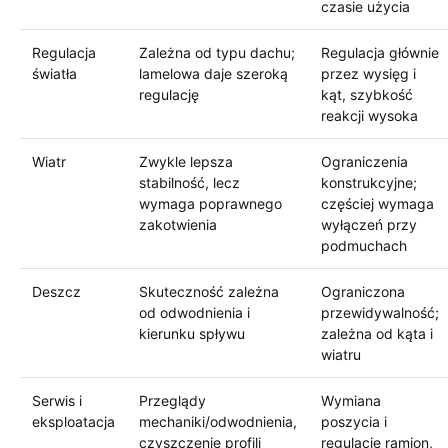
czasie użycia
Regulacja
Zależna od typu dachu;
Regulacja głównie
światła
lamelowa daje szeroką
przez wysięg i
regulację
kąt, szybkość
reakcji wysoka
Wiatr
Zwykle lepsza
Ograniczenia
stabilność, lecz
konstrukcyjne;
wymaga poprawnego
częściej wymaga
zakotwienia
wyłączeń przy
podmuchach
Deszcz
Skuteczność zależna
Ograniczona
od odwodnienia i
przewidywalność;
kierunku spływu
zależna od kąta i
wiatru
Serwis i
Przeglądy
Wymiana
eksploatacja
mechaniki/odwodnienia,
poszycia i
czyszczenie profili
regulacje ramion,