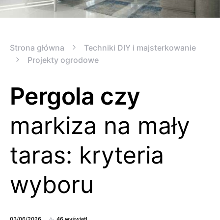
Strona główna
Techniki DIY i majsterkowanie
Projekty ogrodowe
Pergola czy
markiza na mały
taras: kryteria
wyboru
03/06/2026
46 wyświetl.