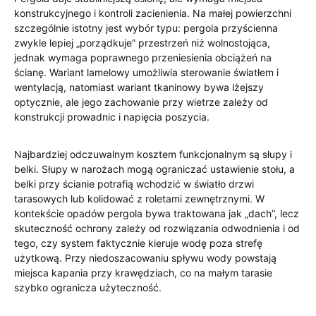
konstrukcyjnego i kontroli zacienienia. Na małej powierzchni
szczególnie istotny jest wybór typu: pergola przyścienna
zwykle lepiej „porządkuje” przestrzeń niż wolnostojąca,
jednak wymaga poprawnego przeniesienia obciążeń na
ścianę. Wariant lamelowy umożliwia sterowanie światłem i
wentylacją, natomiast wariant tkaninowy bywa lżejszy
optycznie, ale jego zachowanie przy wietrze zależy od
konstrukcji prowadnic i napięcia poszycia.
Najbardziej odczuwalnym kosztem funkcjonalnym są słupy i
belki. Słupy w narożach mogą ograniczać ustawienie stołu, a
belki przy ścianie potrafią wchodzić w światło drzwi
tarasowych lub kolidować z roletami zewnętrznymi. W
kontekście opadów pergola bywa traktowana jak „dach”, lecz
skuteczność ochrony zależy od rozwiązania odwodnienia i od
tego, czy system faktycznie kieruje wodę poza strefę
użytkową. Przy niedoszacowaniu spływu wody powstają
miejsca kapania przy krawędziach, co na małym tarasie
szybko ogranicza użyteczność.