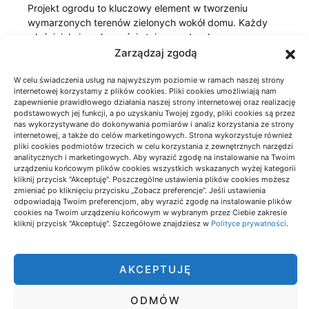
Projekt ogrodu to kluczowy element w tworzeniu
wymarzonych terenów zielonych wokół domu. Każdy
właściciel nieruchomości staje przed wyborem…
Zarządzaj zgodą
W celu świadczenia usług na najwyższym poziomie w ramach naszej strony
internetowej korzystamy z plików cookies. Pliki cookies umożliwiają nam
zapewnienie prawidłowego działania naszej strony internetowej oraz realizację
podstawowych jej funkcji, a po uzyskaniu Twojej zgody, pliki cookies są przez
nas wykorzystywane do dokonywania pomiarów i analiz korzystania ze strony
internetowej, a także do celów marketingowych. Strona wykorzystuje również
pliki cookies podmiotów trzecich w celu korzystania z zewnętrznych narzędzi
analitycznych i marketingowych. Aby wyrazić zgodę na instalowanie na Twoim
urządzeniu końcowym plików cookies wszystkich wskazanych wyżej kategorii
kliknij przycisk "Akceptuję". Poszczególne ustawienia plików cookies możesz
zmieniać po kliknięciu przycisku „Zobacz preferencje”. Jeśli ustawienia
odpowiadają Twoim preferencjom, aby wyrazić zgodę na instalowanie plików
cookies na Twoim urządzeniu końcowym w wybranym przez Ciebie zakresie
kliknij przycisk "Akceptuję". Szczegółowe znajdziesz w
Polityce prywatności
.
AKCEPTUJĘ
ODMÓW