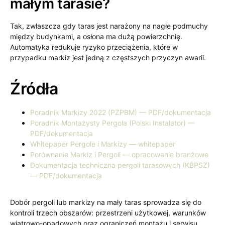
małym tarasie?
Tak, zwłaszcza gdy taras jest narażony na nagłe podmuchy
między budynkami, a osłona ma dużą powierzchnię.
Automatyka redukuje ryzyko przeciążenia, które w
przypadku markiz jest jedną z częstszych przyczyn awarii.
Źródła
Poradnik Markizy 2022 (PZPBM) — PDF/dokumentacja
Poradnik Montażysty Pergola (Polski Instalator) —
PDF/dokumentacja
Whitepaper Pergole i Markizy — whitepaper
Porównanie Markiz i Pergoli — opracowanie branżowe
Dokumentacja techniczna pergoli tarasowych (KBPSZ)
— PDF/dokumentacja
Dobór pergoli lub markizy na mały taras sprowadza się do
kontroli trzech obszarów: przestrzeni użytkowej, warunków
wiatrowo-opadowych oraz ograniczeń montażu i serwisu.