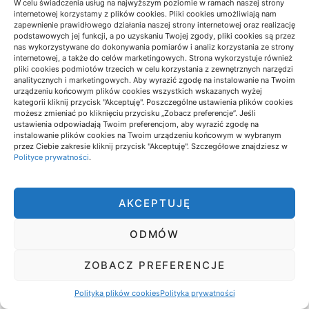
W celu świadczenia usług na najwyższym poziomie w ramach naszej strony
Lifestyle
Najlepsze psy
internetowej korzystamy z plików cookies. Pliki cookies umożliwiają nam
zapewnienie prawidłowego działania naszej strony internetowej oraz realizację
podstawowych jej funkcji, a po uzyskaniu Twojej zgody, pliki cookies są przez
stróżujące dla Twojego
nas wykorzystywane do dokonywania pomiarów i analiz korzystania ze strony
internetowej, a także do celów marketingowych. Strona wykorzystuje również
gospodarstwa
pliki cookies podmiotów trzecich w celu korzystania z zewnętrznych narzędzi
analitycznych i marketingowych. Aby wyrazić zgodę na instalowanie na Twoim
urządzeniu końcowym plików cookies wszystkich wskazanych wyżej
127 wyświetl.
3 minuta odczytu
kategorii kliknij przycisk "Akceptuję". Poszczególne ustawienia plików cookies
możesz zmieniać po kliknięciu przycisku „Zobacz preferencje”. Jeśli
Czy Twój dom lub gospodarstwo są wystarczająco
ustawienia odpowiadają Twoim preferencjom, aby wyrazić zgodę na
chronione? Jak wybrać odpowiedniego psa
instalowanie plików cookies na Twoim urządzeniu końcowym w wybranym
przez Ciebie zakresie kliknij przycisk "Akceptuję". Szczegółowe znajdziesz w
stróżującego dla gospodarstwa to pytanie, które…
Polityce prywatności
.
AKCEPTUJĘ
ODMÓW
ZOBACZ PREFERENCJE
Polityka plików cookies
Polityka prywatności