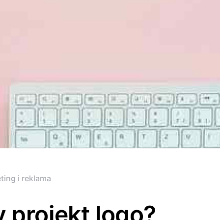
ting i reklama
 projekt logo?