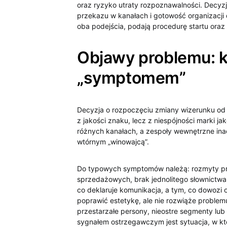
oraz ryzyko utraty rozpoznawalności. Decyz
przekazu w kanałach i gotowość organizacji
oba podejścia, podają procedurę startu oraz 
Objawy problemu: ki
„symptomem”
Decyzja o rozpoczęciu zmiany wizerunku od p
z jakości znaku, lecz z niespójności marki ja
różnych kanałach, a zespoły wewnętrzne inacz
wtórnym „winowajcą”.
Do typowych symptomów należą: rozmyty prz
sprzedażowych, brak jednolitego słownictw
co deklaruje komunikacja, a tym, co dowozi
poprawić estetykę, ale nie rozwiąże proble
przestarzałe persony, nieostre segmenty lub
sygnałem ostrzegawczym jest sytuacja, w któr