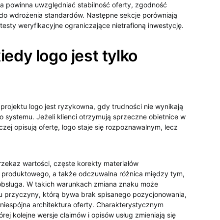
ja powinna uwzględniać stabilność oferty, zgodność
 do wdrożenia standardów. Następne sekcje porówniają
testy weryfikacyjne ograniczające nietrafioną inwestycję.
edy logo jest tylko
rojektu logo jest ryzykowna, gdy trudności nie wynikają
ko systemu. Jeżeli klienci otrzymują sprzeczne obietnice w
ej opisują ofertę, logo staje się rozpoznawalnym, lecz
ekaz wartości, częste korekty materiałów
a produktowego, a także odczuwalna różnica między tym,
 obsługa. W takich warunkach zmiana znaku może
mu przyczyny, którą bywa brak spisanego pozycjonowania,
 niespójna architektura oferty. Charakterystycznym
ej kolejne wersje claimów i opisów usług zmieniają się