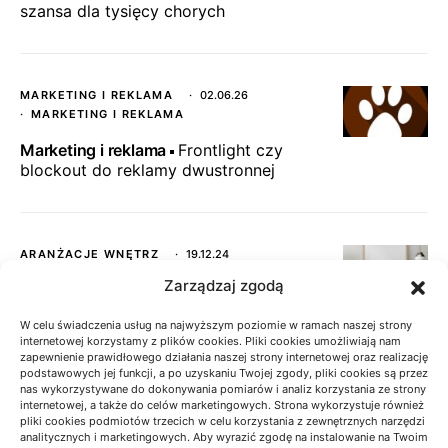
szansa dla tysięcy chorych
MARKETING I REKLAMA
02.06.26
MARKETING I REKLAMA
Marketing i reklama
Frontlight czy
blockout do reklamy dwustronnej
ARANŻACJE WNĘTRZ
19.12.24
ARANŻACJE WNĘTRZ
Zarządzaj zgodą
Aranżacje wnętrz
Ekskluzywny sklep z
W celu świadczenia usług na najwyższym poziomie w ramach naszej strony
plakatami – sztuka na wyciągnięcie ręki
internetowej korzystamy z plików cookies. Pliki cookies umożliwiają nam
zapewnienie prawidłowego działania naszej strony internetowej oraz realizację
podstawowych jej funkcji, a po uzyskaniu Twojej zgody, pliki cookies są przez
nas wykorzystywane do dokonywania pomiarów i analiz korzystania ze strony
internetowej, a także do celów marketingowych. Strona wykorzystuje również
LIFESTYLE
13.01.25
LIFESTYLE
pliki cookies podmiotów trzecich w celu korzystania z zewnętrznych narzędzi
analitycznych i marketingowych. Aby wyrazić zgodę na instalowanie na Twoim