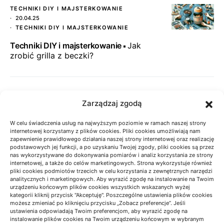
TECHNIKI DIY I MAJSTERKOWANIE
20.04.25
TECHNIKI DIY I MAJSTERKOWANIE
Techniki DIY i majsterkowanie
Jak
zrobić grilla z beczki?
HISTORIA NAUKI
17.12.24
Zarządzaj zgodą
HISTORIA NAUKI
W celu świadczenia usług na najwyższym poziomie w ramach naszej strony
Historia nauki
Historia odkryć
internetowej korzystamy z plików cookies. Pliki cookies umożliwiają nam
astronomicznych: Przełomowe Moment
zapewnienie prawidłowego działania naszej strony internetowej oraz realizację
podstawowych jej funkcji, a po uzyskaniu Twojej zgody, pliki cookies są przez
nas wykorzystywane do dokonywania pomiarów i analiz korzystania ze strony
internetowej, a także do celów marketingowych. Strona wykorzystuje również
pliki cookies podmiotów trzecich w celu korzystania z zewnętrznych narzędzi
LIFESTYLE
14.01.25
LIFESTYLE
analitycznych i marketingowych. Aby wyrazić zgodę na instalowanie na Twoim
urządzeniu końcowym plików cookies wszystkich wskazanych wyżej
Lifestyle
Najpiękniejsze podziękowania
kategorii kliknij przycisk "Akceptuję". Poszczególne ustawienia plików cookies
możesz zmieniać po kliknięciu przycisku „Zobacz preferencje”. Jeśli
dla rodziców z Twoim zdjęciem
ustawienia odpowiadają Twoim preferencjom, aby wyrazić zgodę na
instalowanie plików cookies na Twoim urządzeniu końcowym w wybranym